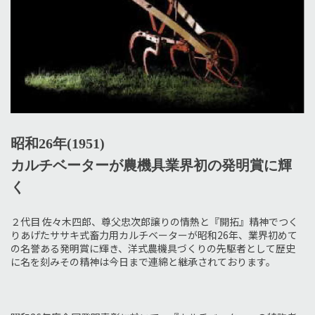
昭和26年(1951)
カルチベーターが農機具業界初の発明賞に輝
く
２代目 佐々木四郎、尊父忠次郎譲りの情熱と『開拓』精神でつく
りあげたササキ式畜力用カルチベーターが昭和26年、業界初めて
の名誉ある発明賞に輝き、洋式農機具づくりの先駆者として歴史
に名を刻みその精神は今日まで連綿と継承されております。