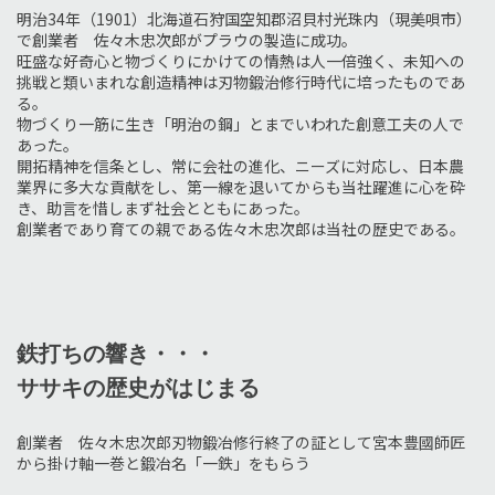
明治34年（1901）北海道石狩国空知郡沼貝村光珠内（現美唄市）
で創業者 佐々木忠次郎がプラウの製造に成功。
旺盛な好奇心と物づくりにかけての情熱は人一倍強く、未知への
挑戦と類いまれな創造精神は刃物鍛治修行時代に培ったものであ
る。
物づくり一筋に生き「明治の鋼」とまでいわれた創意工夫の人で
あった。
開拓精神を信条とし、常に会社の進化、ニーズに対応し、日本農
業界に多大な貢献をし、第一線を退いてからも当社躍進に心を砕
き、助言を惜しまず社会とともにあった。
創業者であり育ての親である佐々木忠次郎は当社の歴史である。
鉄打ちの響き・・・
ササキの歴史がはじまる
創業者 佐々木忠次郎刃物鍛冶修行終了の証として宮本豊國師匠
から掛け軸一巻と鍛冶名「一鉄」をもらう