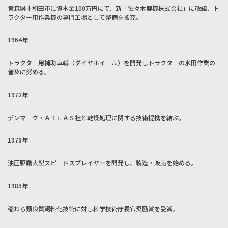
青森県十和田市に資本金100万円にて、新「佐々木農機株式会社」に改組、ト
ラクター用作業機の専門工場として整備を拡充。
1964年
トラクタ－用補助車輪（ダイヤホイ－ル）を開発しトラクタ－の水田作業の
普及に努める。
1972年
デンマ－ク・ＡＴＬＡＳ社と乾燥処理に関する技術提携を結ぶ。
1978年
油圧駆動大型スピ－ドスプレイヤーを開発し、製造・販売を始める。
1983年
稲わら類良質飼料化技術に対し科学技術庁長官奨励賞を受賞。