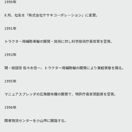
1990年
8 月、社名を「株式会社ササキコ－ポレ－ション」に変更。
1991年
トラクタ－用補助車輪の開発・技術に対し科学技術庁長官賞を受賞。
1992年
現・相談役 佐々木忠一、トラクター用補助輪の開発により黄綬褒章を賜る。
1995年
マニュアスプレッダの広角散布機の開発で、特許庁長官奨励賞を受賞。
1996年
関東物流センターを小山市に開設する。