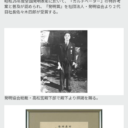
昭和26年度全国発明表彰に於いて、『カルチベーター』の特許考
案と普及が認められ、『発明賞』を社団法人・発明協会より２代
目社長佐々木四郎が受賞する。
発明協会総裁・高松宮殿下邸で殿下より拝謁を賜る。