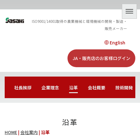
ISO9001/14001取得の農業機械と環境機械の開発・製造・
販売メーカー
English
JA・販売店のお客様ログイン
社長挨拶
企業理念
沿革
会社概要
技術開発
沿革
HOME
|
会社案内
|
沿革