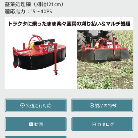
茎葉処理機（刈幅121 cm）
適応馬力：15～40PS
公道走行対応
製品の特徴
動画
カタログ