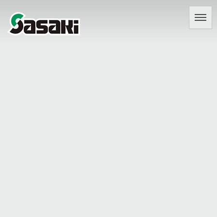
NEWS
TOP
|
topix
|
template.list
[%title%]
[%navi-pagenation%]
ページトップへ